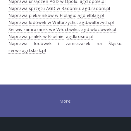
Naprawa urządzeń AGD w Opolu
:
agd.opole.pl
Naprawa sprzętu AGD w Radomiu
:
agd.radom.pl
Naprawa piekarników w Elblągu
:
agd.elblag.pl
Naprawa lodówek w Wałbrzychu
:
agd.walbrzych.pl
Serwis zamrażarek we Włocławku
:
agd.wloclawek.pl
Naprawa pralek w Krośnie
:
agdkrosno.pl
Naprawa lodówek i zamrażarek na Śląsku:
serwisagd.slask.pl
More: