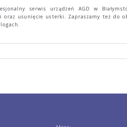
fesjonalny serwis urządzeń AGD w Białyms
 oraz usunięcie usterki. Zapraszamy też do o
blogach.
More: