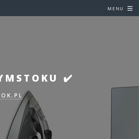
MENU
YMSTOKU ✔️
TOK.PL